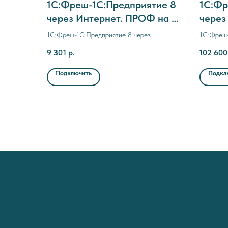
1C:Фреш-1C:Предприятие 8
1C:Фр
через Интернет. ПРОФ на 1
через
мес. (с прерыванием
24 ме
1C:Фреш-1C:Предприятие 8 через
1C:Фреш-
договора)
Интернет. ПРОФ на 1 мес. (с прерыванием
Интернет
9 301
р.
102 600
договора)
Подключить
Подкл