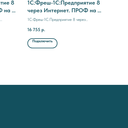
тие 8
1C:Фреш-1C:Предприятие 8
Ф на 6
через Интернет. ПРОФ на 3
месяца
1C:Фреш-1C:Предприятие 8 через
Интернет. ПРОФ на 3 месяца
16 755
р.
Подключить