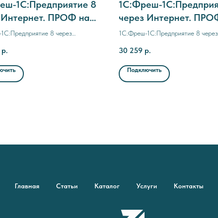
еш-1C:Предприятие 8
1C:Фреш-1C:Предприя
 Интернет. ПРОФ на
через Интернет. ПРО
сяца
месяцев
1C:Предприятие 8 через
1C:Фреш-1C:Предприятие 8 через
. ПРОФ на 24 месяца
Интернет. ПРОФ на 6 месяцев
р.
30 259
р.
ючить
Подключить
Главная
Статьи
Каталог
Услуги
Контакты