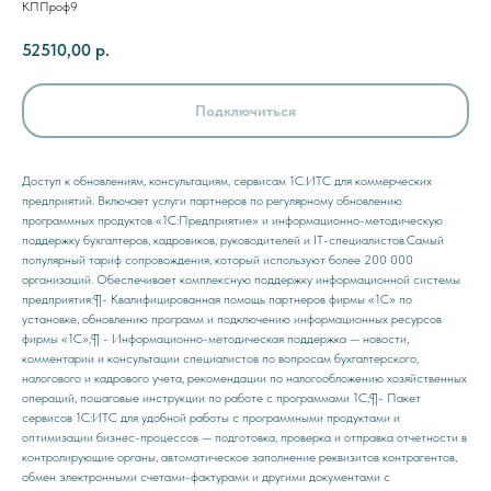
КППроф9
52510,00
р.
Подключиться
Доступ к обновлениям, консультациям, сервисам 1С:ИТС для коммерческих
предприятий. Включает услуги партнеров по регулярному обновлению
программных продуктов «1С:Предприятие» и информационно-методическую
поддержку бухгалтеров, кадровиков, руководителей и IT-специалистов.Самый
популярный тариф сопровождения, который используют более 200 000
организаций. Обеспечивает комплексную поддержку информационной системы
предприятия:¶- Квалифицированная помощь партнеров фирмы «1С» по
установке, обновлению программ и подключению информационных ресурсов
фирмы «1С»;¶ - Информационно-методическая поддержка — новости,
комментарии и консультации специалистов по вопросам бухгалтерского,
налогового и кадрового учета, рекомендации по налогообложению хозяйственных
операций, пошаговые инструкции по работе с программами 1С;¶- Пакет
сервисов 1С:ИТС для удобной работы с программными продуктами и
оптимизации бизнес-процессов — подготовка, проверка и отправка отчетности в
контролирующие органы, автоматическое заполнение реквизитов контрагентов,
обмен электронными счетами-фактурами и другими документами с