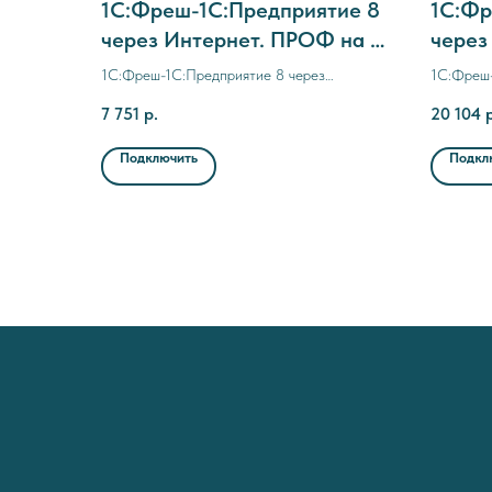
1C:Фреш-1C:Предприятие 8
1C:Фр
через Интернет. ПРОФ на 1
через
месяц
месяц
1C:Фреш-1C:Предприятие 8 через
1C:Фреш-
догов
Интернет. ПРОФ на 1 месяц
Интернет
7 751
р.
20 104
прерыван
Подключить
Подкл