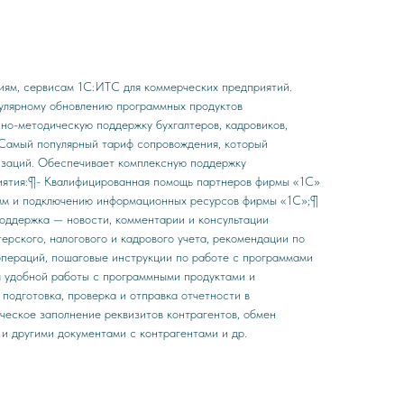
циям, сервисам 1С:ИТС для коммерческих предприятий.
гулярному обновлению программных продуктов
о-методическую поддержку бухгалтеров, кадровиков,
.Самый популярный тариф сопровождения, который
изаций. Обеспечивает комплексную поддержку
ятия:¶- Квалифицированная помощь партнеров фирмы «1С»
амм и подключению информационных ресурсов фирмы «1С»;¶
оддержка — новости, комментарии и консультации
ерского, налогового и кадрового учета, рекомендации по
пераций, пошаговые инструкции по работе с программами
я удобной работы с программными продуктами и
подготовка, проверка и отправка отчетности в
ческое заполнение реквизитов контрагентов, обмен
и другими документами с контрагентами и др.