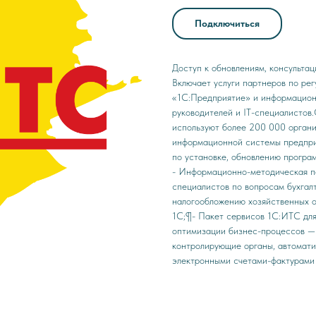
Подключиться
Доступ к обновлениям, консульта
Включает услуги партнеров по ре
«1С:Предприятие» и информационн
руководителей и IT-специалистов
используют более 200 000 орган
информационной системы предпри
по установке, обновлению прогр
- Информационно-методическая п
специалистов по вопросам бухгалт
налогообложению хозяйственных о
1С;¶- Пакет сервисов 1С:ИТС дл
оптимизации бизнес-процессов — 
контролирующие органы, автомати
электронными счетами-фактурами 