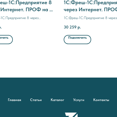
еш-1C:Предприятие 8
1C:Фреш-1C:Предприя
 Интернет. ПРОФ на 3
через Интернет. ПРО
а (с прерыванием
месяцев
1C:Предприятие 8 через
1C:Фреш-1C:Предприятие 8 через
ора)
. ПРОФ на 3 месяца (с
Интернет. ПРОФ на 6 месяцев
р.
30 259
р.
ием договора)
ючить
Подключить
Главная
Статьи
Каталог
Услуги
Контакты