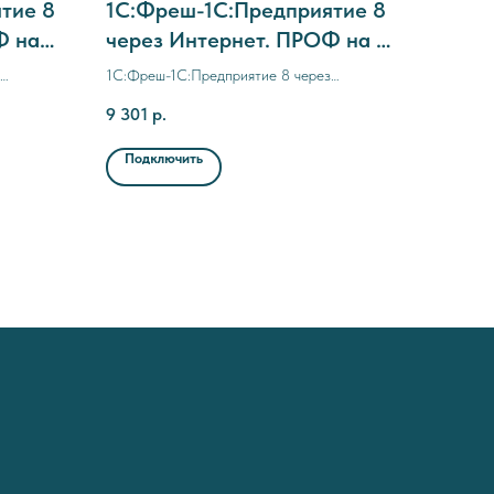
тие 8
1C:Фреш-1C:Предприятие 8
Ф на
через Интернет. ПРОФ на 1
анием
мес. (с прерыванием
1C:Фреш-1C:Предприятие 8 через
договора)
с
Интернет. ПРОФ на 1 мес. (с прерыванием
9 301
р.
договора)
Подключить