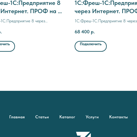
еш-1C:Предприятие 8
1C:Фреш-1C:Предприя
 Интернет. ПРОФ на 3
через Интернет. ПРО
а
12 месяцев (с прерыв
1C:Предприятие 8 через
1C:Фреш-1C:Предприятие 8 через
договора)
. ПРОФ на 3 месяца
Интернет. ПРОФ на 12 месяцев (
.
68 400
р.
прерыванием договора)
ючить
Подключить
Главная
Статьи
Каталог
Услуги
Контакты