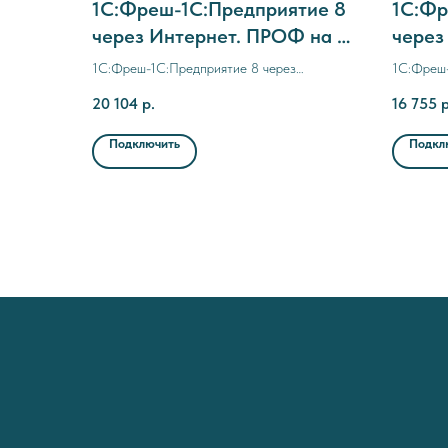
1C:Фреш-1C:Предприятие 8
1C:Фр
через Интернет. ПРОФ на 3
через
месяца (с прерыванием
месяц
1C:Фреш-1C:Предприятие 8 через
1C:Фреш-
договора)
Интернет. ПРОФ на 3 месяца (с
Интернет
20 104
р.
16 755
р
прерыванием договора)
Подключить
Подкл