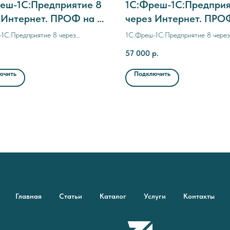
еш-1C:Предприятие 8
1C:Фреш-1C:Предприя
 Интернет. ПРОФ на 1
через Интернет. ПРО
12 месяцев
1C:Предприятие 8 через
1C:Фреш-1C:Предприятие 8 через
. ПРОФ на 1 месяц
Интернет. ПРОФ на 12 месяцев
57 000
р.
ючить
Подключить
Главная
Статьи
Каталог
Услуги
Контакты