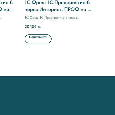
тие 8
1C:Фреш-1C:Предприятие 8
Ф на
через Интернет. ПРОФ на 3
месяца (с прерыванием
1C:Фреш-1C:Предприятие 8 через
договора)
Интернет. ПРОФ на 3 месяца (с
20 104
р.
прерыванием договора)
Подключить