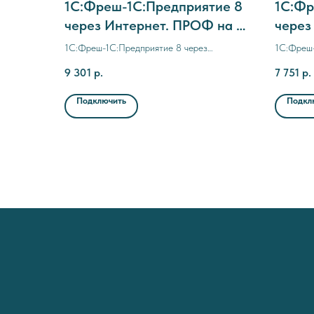
1C:Фреш-1C:Предприятие 8
1C:Фр
через Интернет. ПРОФ на 1
через
мес. (с прерыванием
месяц
1C:Фреш-1C:Предприятие 8 через
1C:Фреш-
договора)
Интернет. ПРОФ на 1 мес. (с прерыванием
Интернет
9 301
р.
7 751
р.
договора)
Подключить
Подкл