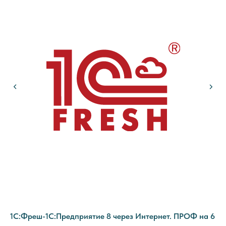
 1
1C:Фреш-1C:Предприятие 8 через Интернет. ПРОФ на 6
1C