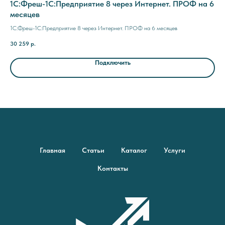
а 6
1C:Фреш-1C:Предприятие 8 через Интернет. ПРОФ на 6
1C
месяцев
ме
1C:Фреш-1C:Предприятие 8 через Интернет. ПРОФ на 6 месяцев
1C:
30 259
р.
7 7
Подключить
Главная
Статьи
Каталог
Услуги
Контакты