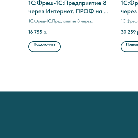
1C:Фреш-1C:Предприятие 8
1C:Фр
через Интернет. ПРОФ на 3
через
месяца
месяц
1C:Фреш-1C:Предприятие 8 через
1C:Фреш-
Интернет. ПРОФ на 3 месяца
Интернет
16 755
р.
30 259
Подключить
Подкл