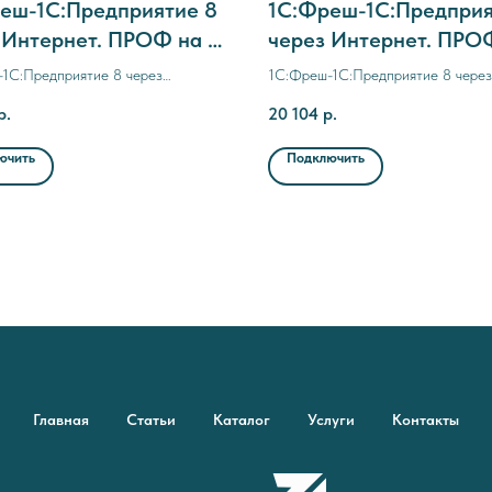
еш-1C:Предприятие 8
1C:Фреш-1C:Предприя
 Интернет. ПРОФ на 6
через Интернет. ПРО
ев
месяца (с прерывани
1C:Предприятие 8 через
1C:Фреш-1C:Предприятие 8 через
договора)
. ПРОФ на 6 месяцев
Интернет. ПРОФ на 3 месяца (с
р.
20 104
р.
прерыванием договора)
ючить
Подключить
Главная
Статьи
Каталог
Услуги
Контакты