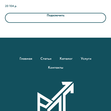
прерыванием договора)
пре
20 104
р.
68 
Подключить
Главная
Статьи
Каталог
Услуги
Контакты