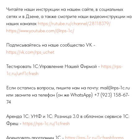
Читайте наши инструкции на нашем сайте, в социальных
сетях и в Дзене, а также смотрите наши видеоинструкции на
наших каналах
https://rutube.ru/channel/28118379/
https://www.youtube.com/@rps-1c/
Подписывайтесь на наше сообщество VK -
https://vk.com/rps_uchet
Тестировать 1С:Управление Нашей Фирмой -
https://rps-
1c.ru/unf1cfresh
Если остались вопросы, пишите нам на почту: mail@rps-1c.ru
или звоните на телефон (он же WhatsApp) +7 (923) 158-67-
74
Аренда 1С: УНФ и 1С: Розница 3.0 в облачном сервисе 1С:
Фреш -
https://rps-1c.ru/1cfresh
Арендовать программы 1С -
https://rps-1c.ru/1cfreshforms