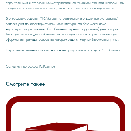
строительными и отделочными материалами, сантехникой, тканями, шторами, как
в формате независимого магазина, так и в составе розничной торговой сети.
В отраслевом решении "1С:Магазин строительных и отделочных материалов"
ведется учет по характеристикам номенклатуры. На базе механизма
характеристик реализован обособленный мерный (порулонный) учет товаров.
Также реализован удобный механизм автоформирования характеристик при
оформлении прихода товаров, по которым ведется мерный (порулонный) учет.
Отраслевое решение создано на основе программного продукта "1С:Розница.
Основная программа: 1С:Розница
Смотрите также