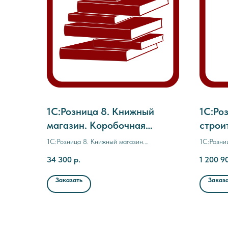
1С:Розница 8. Книжный
1С:Ро
магазин. Коробочная
строи
поставка
матер
1С:Розница 8. Книжный магазин.
1С:Розни
50 ма
Коробочная поставка
отделочн
34 300
р.
1 200 9
магазино
пос
Заказать
Заказ