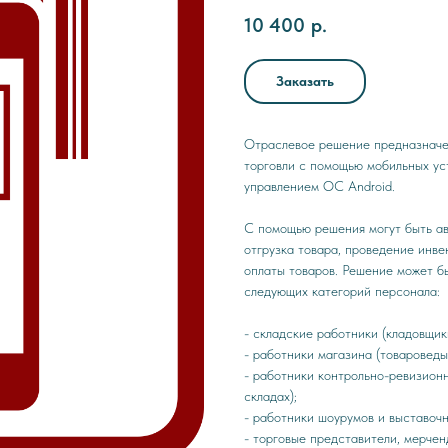
10 400
р.
Заказать
Отраслевое решение предназначе
торговли с помощью мобильных ус
управлением ОС Android.
С помощью решения могут быть ав
отгрузка товара, проведение инве
оплаты товаров. Решение может б
следующих категорий персонала:
- складские работники (кладовщик
- работники магазина (товароведы,
- работники контрольно-ревизион
складах);
- работники шоурумов и выставочн
- торговые представители, мерчен