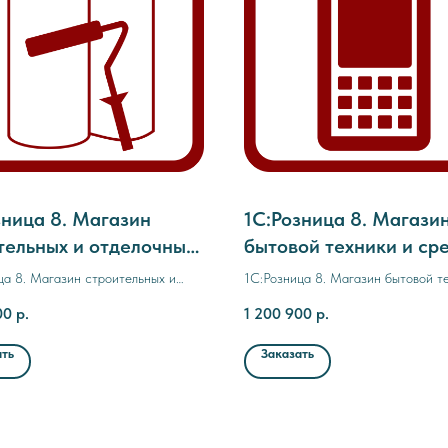
зница 8. Магазин
1С:Розница 8. Магази
тельных и отделочных
бытовой техники и ср
иалов. Комплект на
связи. Комплект на 50
ца 8. Магазин строительных и
1С:Розница 8. Магазин бытовой т
газинов. Коробочная
магазинов. Коробочн
ых материалов. Комплект на 50
средств связи. Комплект на 50 ма
00
р.
1 200 900
р.
в. Коробочная пос
Коробочная поставка
поставка
ать
Заказать