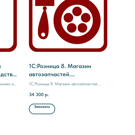
н
1С:Розница 8. Магазин
едств
автозапчастей.
Электронная поставка
ехники и
1С:Розница 8. Магазин автозапчастей.
ая
газинов.
Электронная поставка
34 300
р.
Заказать