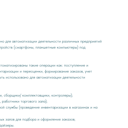
но для автоматизации деятельности различных предприятий
тройств (смартфоны, планшетные компьютеры) под
томатизированы такие операции как: поступление и
нтаризации и переоценки, формирование заказов, учет
ыть использовано для автоматизации деятельности
и, сборщики/ комплектовщики, контролеры);
 работники торгового зала);
ной службы (проведение инвентаризации в магазинах и на
ых залов для подбора и оформления заказов;
дайзеры.