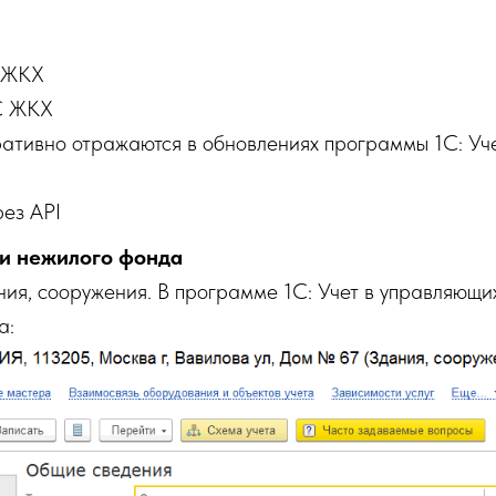
С ЖКХ
С ЖКХ
ативно отражаются в обновлениях программы 1С: Уч
ез API
 и нежилого фонда
ния, сооружения. В программе 1С: Учет в управляю
а: