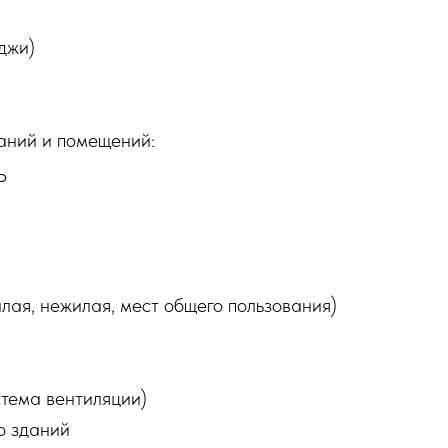
джи)
аний и помещений:
Р
лая, нежилая, мест общего пользования)
стема вентиляции)
ю зданий