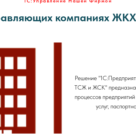
1С:Управление Нашей Фирмой
правляющих компаниях ЖК
Решение "1С:Предприят
ТСЖ и ЖСК" предназнач
процессов предприятий
услуг, паспортн