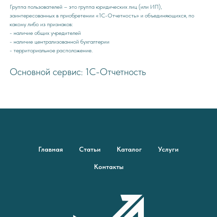
Группа пользователей – это группа юридических лиц (или ИП),
заинтересованных в приобретении «1С-Отчетность» и объединяющихся, по
какому либо из признаков:
- наличие общих учредителей
- наличие централизованной бухгалтерии
- территориальное расположение.
Основной сервис: 1С-Отчетность
Главная
Статьи
Каталог
Услуги
Контакты