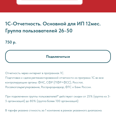
1С-Отчетность. Основной для ИП 12мес.
Группа пользователей 26-50
750
р.
Подключиться
Отчетность через интернет в программах 1С.
Подготовка и сдача регламентированной отчетности из программ 1С во все
контролирующие органы: ФНС, СФР (ПФР+ФСС), Росстат,
Росалкогольрегулирование, Росприроднадзор, ФТС и Банк России.
При подключении группы пользователей* действуют скидки от 25% (группа из 3-
5 организаций) до 80% (группа более 100 организаций)
В тарифе указана стимость за 1 компанию в рамках указанного диапазона.